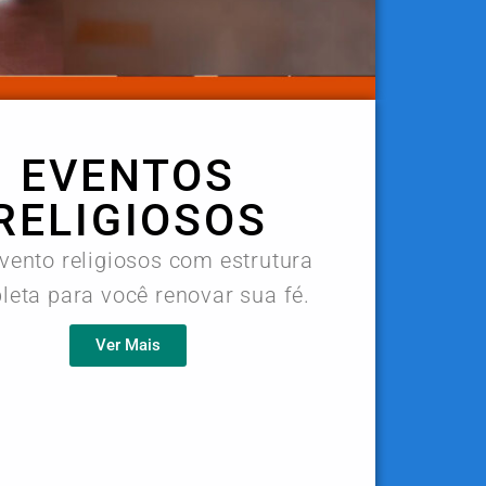
EVENTOS
RELIGIOSOS
vento religiosos com estrutura
eta para você renovar sua fé.
Ver Mais