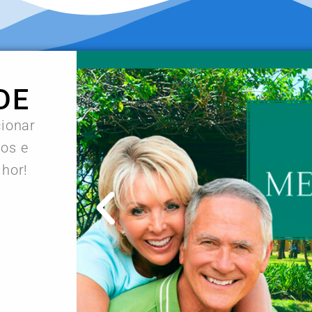
DE
cionar
os e
lhor!