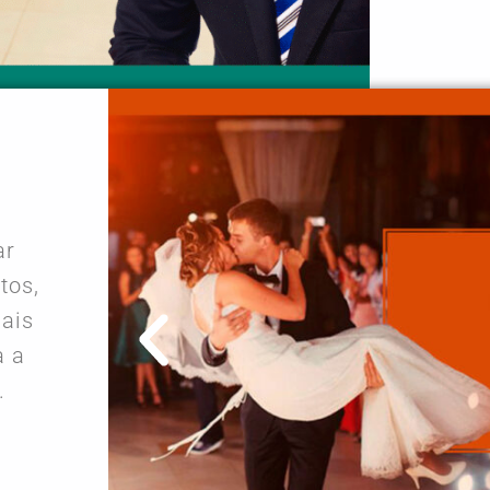
ar
tos,
iais
a a
.