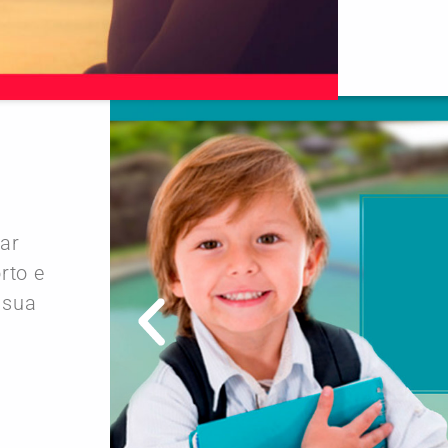
rar
rto e
 sua