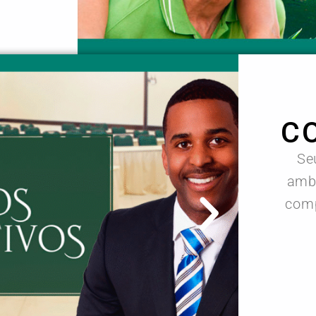
C
Se
ambi
comp