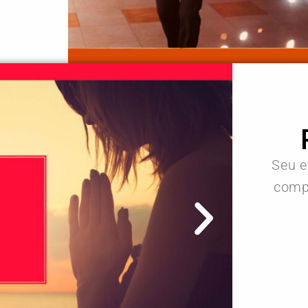
Seu e
compl