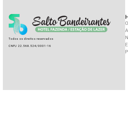
O
A
N
Todos os direitos reservados
E
CNPJ 22.568.524/0001-16
P