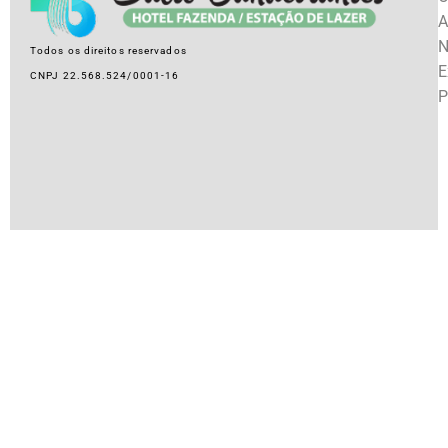
A
N
Todos os direitos reservados
E
CNPJ 22.568.524/0001-16
P