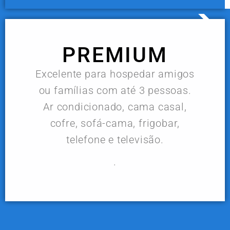
PREMIUM
Excelente para hospedar amigos
ou famílias com até 3 pessoas.
Ar condicionado, cama casal,
cofre, sofá-cama, frigobar,
telefone e televisão.
.