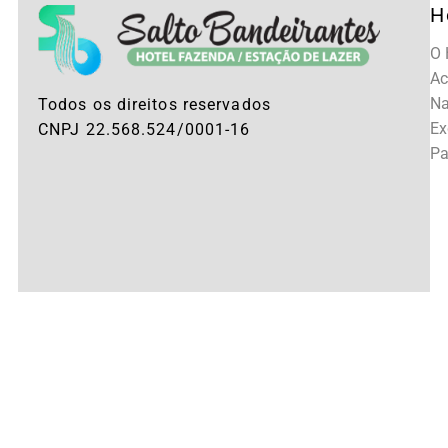
H
O 
A
Na
Todos os direitos reservados
Ex
CNPJ 22.568.524/0001-16
Pa