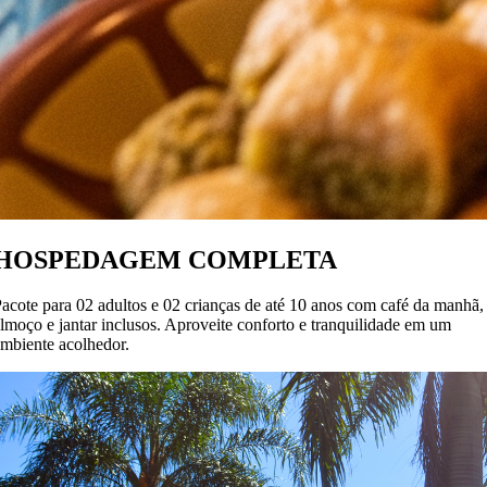
HOSPEDAGEM COMPLETA
acote para 02 adultos e 02 crianças de até 10 anos com café da manhã,
lmoço e jantar inclusos. Aproveite conforto e tranquilidade em um
mbiente acolhedor.